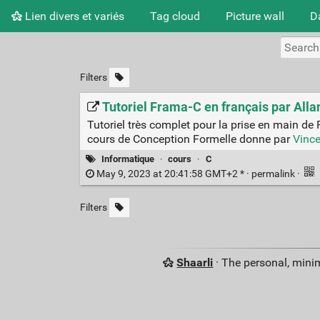
Lien divers et variés
Tag cloud
Picture wall
D
Filters
Tutoriel Frama-C en français par All
Tutoriel très complet pour la prise en main de 
cours de Conception Formelle donne par
Vince
Informatique
·
cours
·
C
May 9, 2023 at 20:41:58 GMT+2 * ·
permalink
·
Filters
Shaarli
· The personal, minim