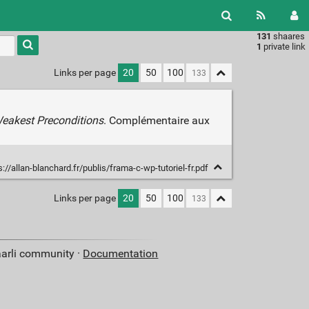
131
shaares
Type 1 or
1
private link
more
characters
Links per page
20
50
100
for
results.
eakest Preconditions
. Complémentaire aux
://allan-blanchard.fr/publis/frama-c-wp-tutoriel-fr.pdf
Links per page
20
50
100
aarli community ·
Documentation