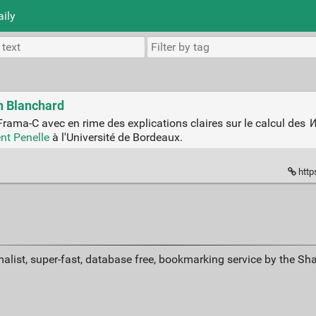
aily
an Blanchard
Frama-C avec en rime des explications claires sur le calcul des
W
nt Penelle
à l'Université de Bordeaux.
https
alist, super-fast, database free, bookmarking service by the Sh