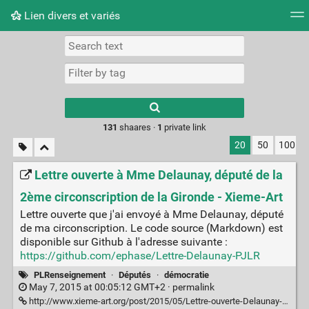
Lien divers et variés
Tag cloud
Picture wall
Daily
RSS Feed
Logi
Type 1 or more
characters for
results.
131
shaares ·
1
private link
20
50
100
Lettre ouverte à Mme Delaunay, député de la
2ème circonscription de la Gironde - Xieme-Art
Lettre ouverte que j'ai envoyé à Mme Delaunay, député
de ma circonscription. Le code source (Markdown) est
disponible sur Github à l'adresse suivante :
https://github.com/ephase/Lettre-Delaunay-PJLR
PLRenseignement
·
Députés
·
démocratie
May 7, 2015 at 00:05:12 GMT+2 ·
permalink
http://www.xieme-art.org/post/2015/05/Lettre-ouverte-Delaunay-Gironde-PJRenseignement