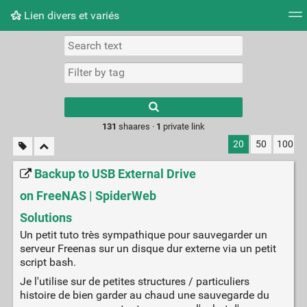
Lien divers et variés
Tag cloud
Picture wall
Daily
RSS Feed
Logi
Type 1 or more
characters for
results.
131
shaares ·
1
private link
20
50
100
Backup to USB External Drive
on FreeNAS | SpiderWeb
Solutions
Un petit tuto très sympathique pour sauvegarder un
serveur Freenas sur un disque dur externe via un petit
script bash.
Je l'utilise sur de petites structures / particuliers
histoire de bien garder au chaud une sauvegarde du