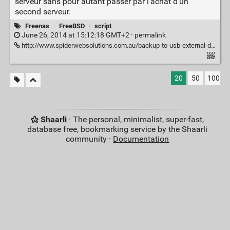
serveur sans pour autant passer par l'achat d'un
second serveur.
Freenas
·
FreeBSD
·
script
June 26, 2014 at 15:12:18 GMT+2 ·
permalink
http://www.spiderwebsolutions.com.au/backup-to-usb-external-drive-on-freenas/
20
50
100
Shaarli
· The personal, minimalist, super-fast,
database free, bookmarking service by the Shaarli
community ·
Documentation