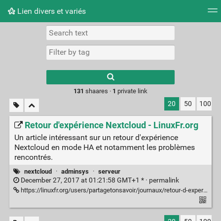
Lien divers et variés
Tag cloud
Picture wall
Daily
RSS Feed
Logi
Type 1 or more
characters for
results.
131
shaares ·
1
private link
20
50
100
Retour d'expérience Nextcloud - LinuxFr.org
Un article intéressant sur un retour d'expérience
Nextcloud en mode HA et notamment les problèmes
rencontrés.
nextcloud
·
adminsys
·
serveur
December 27, 2017 at 01:21:58 GMT+1 * ·
permalink
https://linuxfr.org/users/partagetonsavoir/journaux/retour-d-experience-nextcloud