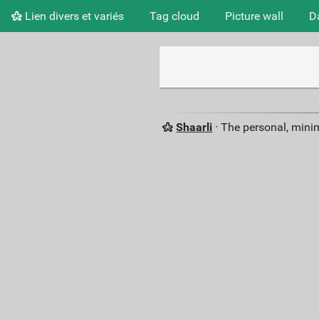
Lien divers et variés
Tag cloud
Picture wall
D
Shaarli
· The personal, minim