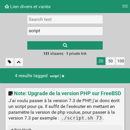
Lien divers et variés
Tag cloud
Picture wall
Daily
RSS Feed
Logi
Type 1 or more
characters for
results.
131
shaares ·
1
private link
20
50
100
4 results tagged
script
Note: Upgrade de la version PHP sur FreeBSD
J'ai voulu passer à la version 7.3 de PHP, j'ai donc écrit
un script pour ça. Il suffit de l'exécuter en mettant en
paramètre la version de php voulue, pour passer à la
version 7.3 par exemple :
./script.sh 73
.