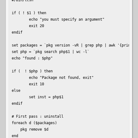
#/bin/tcsh

if ( ! $1 ) then

        echo "you must specify an argument"

        exit 20

endif

set packages = `pkg version -vR | grep php | awk '{print $1
set php = `pkg search php$1 | wc -l`

echo "found : $php"

if (  ! $php ) then

        echo "Package not found, exit"

        exit 10

else

        set inst = php$1

endif

# First pass : uninstall

foreach d ($packages)

    pkg remove $d

end
