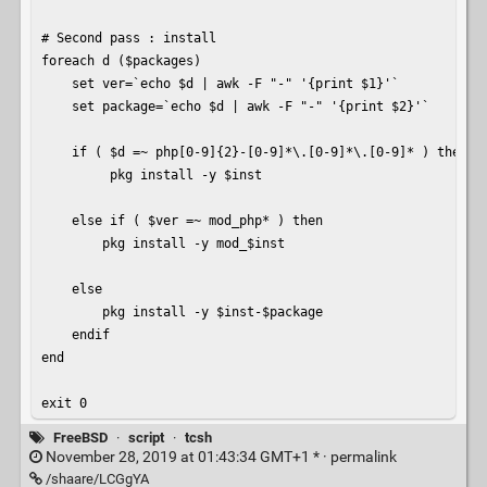
# Second pass : install

foreach d ($packages)

    set ver=`echo $d | awk -F "-" '{print $1}'`

    set package=`echo $d | awk -F "-" '{print $2}'`

    if ( $d =~ php[0-9]{2}-[0-9]*\.[0-9]*\.[0-9]* ) then

         pkg install -y $inst

    else if ( $ver =~ mod_php* ) then

        pkg install -y mod_$inst

    else

        pkg install -y $inst-$package

    endif

end

exit 0
FreeBSD
·
script
·
tcsh
November 28, 2019 at 01:43:34 GMT+1 * ·
permalink
/shaare/LCGgYA