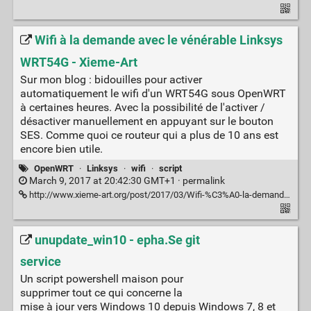
Wifi à la demande avec le vénérable Linksys
WRT54G - Xieme-Art
Sur mon blog : bidouilles pour activer
automatiquement le wifi d'un WRT54G sous OpenWRT
à certaines heures. Avec la possibilité de l'activer /
désactiver manuellement en appuyant sur le bouton
SES. Comme quoi ce routeur qui a plus de 10 ans est
encore bien utile.
OpenWRT
·
Linksys
·
wifi
·
script
March 9, 2017 at 20:42:30 GMT+1 ·
permalink
http://www.xieme-art.org/post/2017/03/Wifi-%C3%A0-la-demande-avec-le-v%C3%A9n%C3%A9rable-Linksys-WRT54G
unupdate_win10 - epha.Se git
service
Un script powershell maison pour
supprimer tout ce qui concerne la
mise à jour vers Windows 10 depuis Windows 7, 8 et