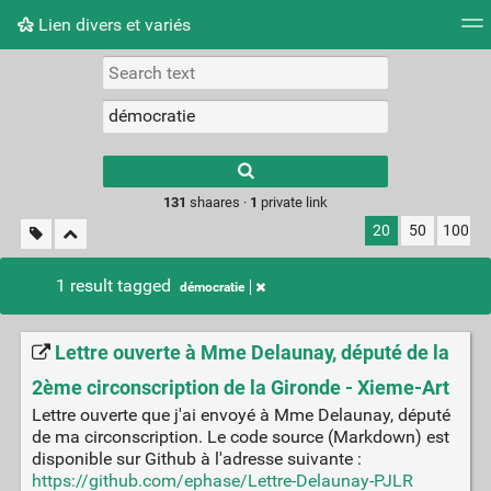
Lien divers et variés
Tag cloud
Picture wall
Daily
RSS Feed
Logi
Type 1 or more
characters for
results.
131
shaares ·
1
private link
20
50
100
1 result tagged
démocratie
Lettre ouverte à Mme Delaunay, député de la
2ème circonscription de la Gironde - Xieme-Art
Lettre ouverte que j'ai envoyé à Mme Delaunay, député
de ma circonscription. Le code source (Markdown) est
disponible sur Github à l'adresse suivante :
https://github.com/ephase/Lettre-Delaunay-PJLR