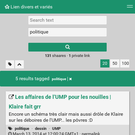
Lien divers et variés
Tag cloud
Picture wall
Daily
RSS Feed
Logi
Type 1 or more
characters for
results.
131
shaares ·
1
private link
20
50
100
5 results tagged
politique
Les affaires de l’UMP pour les nouilles |
Klaire fait grr
Encore un schéma très clair mais aussi drôle de Klaire
sur les déboires de l'UMP... les pôvres :D
politique
·
dessin
·
UMP
March 13, 2014 at 12:00:24 GMT+1 ·
permalink