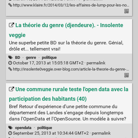
http://www.klaire.fr/2014/03/12/les-affaires-de-lump-pour-les-nouilles/
La théorie du genre (djendeure). - Insolente
veggie
Une superbe petite BD sur la théorie du genre. Génial,
drôle et... tellement vrai!
BD
·
genre
·
politique
October 17, 2013 at 15:05:18 GMT+2 ·
permalink
http://insolente0veggie.over-blog.com/article-la-theorie-du-genre-djendeure-120623797.html
Une commune rurale teste l'open data avec la
participation des habitants (40)
Bref Retour d'expérience d'une petite commune du
département des Landes s'engage depuis longtemps
dans l'OpenData et l'OpenSource. Un modèle à suivre?
opendata
·
politique
September 25, 2013 at 10:34:44 GMT+2 ·
permalink