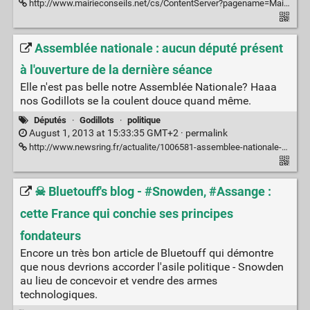
http://www.mairieconseils.net/cs/ContentServer?pagename=Mairie-conseils%2FMCExperience%2FExperience&cid=1250265884890
Assemblée nationale : aucun député présent
à l'ouverture de la dernière séance
Elle n'est pas belle notre Assemblée Nationale? Haaa
nos Godillots se la coulent douce quand même.
Députés
·
Godillots
·
politique
August 1, 2013 at 15:33:35 GMT+2 ·
permalink
http://www.newsring.fr/actualite/1006581-assemblee-nationale-aucun-depute-present-a-louverture-de-la-derniere-seance
☠ Bluetouff's blog - #Snowden, #Assange :
cette France qui conchie ses principes
fondateurs
Encore un très bon article de Bluetouff qui démontre
que nous devrions accorder l'asile politique - Snowden
au lieu de concevoir et vendre des armes
technologiques.