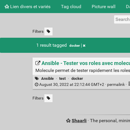
Lien divers et variés
Tag cloud
Picture wall
D
Filters
1 result tagged
docker
Ansible - Tester vos roles avec molec
Molecule permet de tester rapidement les role
Ansible
·
test
·
docker
August 30, 2022 at 22:12:44 GMT+2 ·
permalink
·
Filters
Shaarli
· The personal, minim