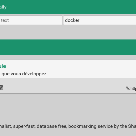
aily
ule
s que vous développez.
htt
alist, super-fast, database free, bookmarking service by the Sh