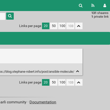
131
shaares
Type 1 or
1
private link
more
characters
Links per page
20
50
100
for
results.
ps://blog.stephane-robert.info/post/ansible-molecule/
Links per page
20
50
100
aarli community ·
Documentation