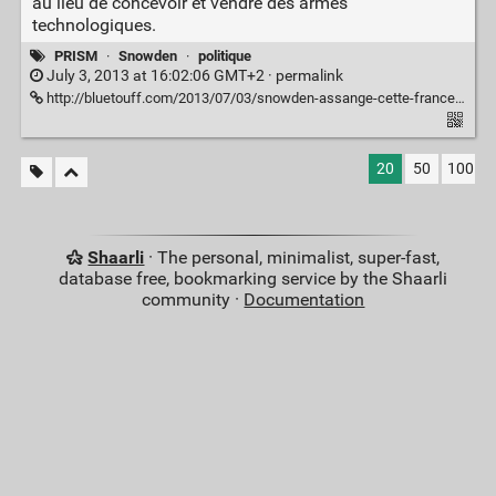
au lieu de concevoir et vendre des armes
technologiques.
PRISM
·
Snowden
·
politique
July 3, 2013 at 16:02:06 GMT+2 ·
permalink
http://bluetouff.com/2013/07/03/snowden-assange-cette-france-qui-conchie-ses-principes-fondateurs/
20
50
100
Shaarli
· The personal, minimalist, super-fast,
database free, bookmarking service by the Shaarli
community ·
Documentation