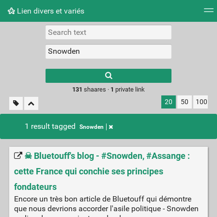
Lien divers et variés
Tag cloud
Picture wall
Daily
RSS Feed
Logi
Type 1 or more
characters for
results.
131
shaares ·
1
private link
20
50
100
1 result tagged
Snowden
☠ Bluetouff's blog - #Snowden, #Assange :
cette France qui conchie ses principes
fondateurs
Encore un très bon article de Bluetouff qui démontre
que nous devrions accorder l'asile politique - Snowden