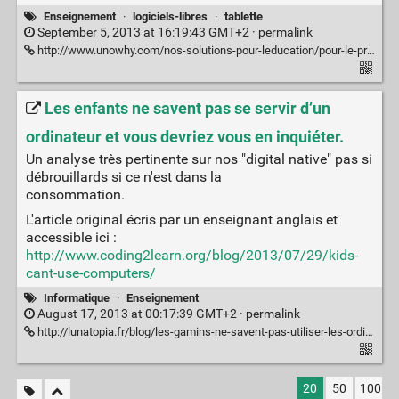
Enseignement
·
logiciels-libres
·
tablette
September 5, 2013 at 16:19:43 GMT+2 ·
permalink
http://www.unowhy.com/nos-solutions-pour-leducation/pour-le-primaire/
Les enfants ne savent pas se servir d’un
ordinateur et vous devriez vous en inquiéter.
Un analyse très pertinente sur nos "digital native" pas si
débrouillards si ce n'est dans la
consommation.
L'article original écris par un enseignant anglais et
accessible ici :
http://www.coding2learn.org/blog/2013/07/29/kids-
cant-use-computers/
Informatique
·
Enseignement
August 17, 2013 at 00:17:39 GMT+2 ·
permalink
http://lunatopia.fr/blog/les-gamins-ne-savent-pas-utiliser-les-ordinateurs
20
50
100