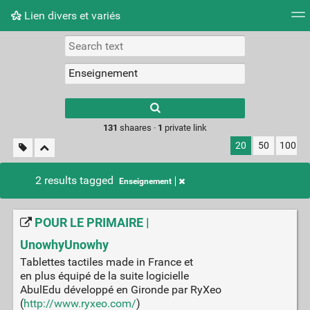
Lien divers et variés
Tag cloud
Picture wall
Daily
RSS Feed
Logi
Type 1 or more
characters for
results.
131
shaares ·
1
private link
20
50
100
2 results tagged
Enseignement
POUR LE PRIMAIRE |
UnowhyUnowhy
Tablettes tactiles made in France et
en plus équipé de la suite logicielle
AbulEdu développé en Gironde par RyXeo
(
http://www.ryxeo.com/
)